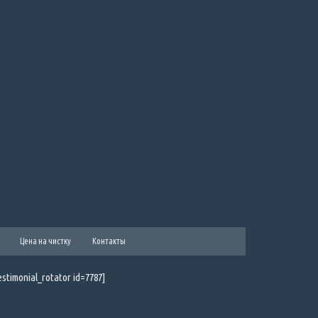
Цена на чистку
Контакты
estimonial_rotator id=7787]