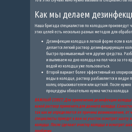
Как мы делаем дезинфекц
Наша бригада специалистов по колодцам произведут ч
этих целей есть несколько разных методов для обрабо
Дезинфекция колодца в легкой форме если в коло
делается легкий раствор дезинфицирующее коло
быстро промываемый чем другие средства. Разб
и выливаем на дно колодца на пол часа за это 
водой из колодца уже пользоваться.
Второй вариант более эффективный из хлорирова
воды в колодце, раствор разбавляется в ведре
колец опрыскивателем или щеткой. После нужно 
процедуры обязательно нужна чистка колодца
ВАЖНЫЙ СОВЕТ: Для применения дезинфекции колодца ну
какой раствор применять для данного колодца. Самост
так как не определяется ее причина возникновения, от 
специалисты приедут к вам на участок осмотрят шахту 
колодца. После сделают очистку колодца и осмотрят шах
проблему.