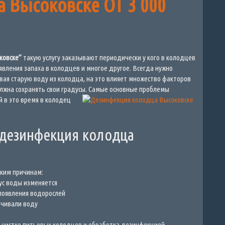
 Высоковске ОТ 3 000
ковске”
такую услугу заказывают периодически у кого в колодцев
оявления запаха в колодцев и многое другое. Всегда нужно
вая старую воду из колодца, на это влияет множество факторов
лжна сохранять свои градусы.
Самые основные проблемы
 в это время в колодец
 дезинфекция колодца
ким причинам:
кус воды изменяется
 появления водорослей
ачивали воду
о чистке питьевых колодцев и обработка дезинфекцией.