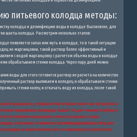
ию питьевого колодца методы:
истку колодца и дезинфекцию воды в колодце Высоковске, для
тки шахты колодца. Рассмотрим несколько этапов:
дце появляется запах или муть в колодце, то в такой ситуации
дец из марганцовки, такой раствор более эффективный и
авляем с водой марганцовку с расчетом объема воды в колодце
время обрабатываем стенки колодца. Через пару дней можно
ния воды для этого готовится раствор из расчета на количество
 полученный раствор выливаем в колодец и обрабатываем стенки
промыть стенки колец и откачать воду из колодца, после такой
жно заказывать у специалистов которые знают как все делать и
оятельно проводимая процедура бывает не дает никакого эффекта
чего вся проблема произошла и как его устранить. Наши
колодца, если нужна то применят дезинфицирующий раствор для
ту колодца по какой причине все это произошло и устранят все