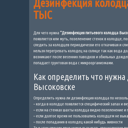
Дезинфекция колодца
ТЫС
Для чего нужна
“Дезинфекция питьевого колодца Высо
появляется или муть, позеленение стенок в колодце, п
следить за колодцев периодически его откачивая и сли
нельзя перегревать колодец на солнце так как вода до
возникают после весенних паводков и обильных дождей
попадает грунтовая вода с микроорганизмами.
Как определить что нужна
Высоковске
Определить нужна ли дезинфекция колодца по несколь
– когда в колодце появляется специфический запах и в
– если на стенках шахты колодца видно позеленение и
– если долгое время не пользовались колодцем не вык
– после попадания в колодец какой нибудь живности
То в этих случаях явно нужно вызывать специалистов п