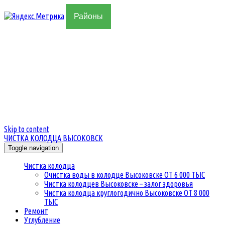
Районы
8 (909)-316-64-74
- "БИЛАЙН"
kopaemkolodes@yandex.ru
Режим работы с 08:00 до 22:00
Без выходных
Skip to content
ЧИСТКА КОЛОДЦА ВЫСОКОВСК
Toggle navigation
Чистка колодца
Очистка воды в колодце Высоковске ОТ 6 000 ТЫС
Чистка колодцев Высоковске – залог здоровья
Чистка колодца круглогодично Высоковске ОТ 8 000
ТЫС
Ремонт
Углубление